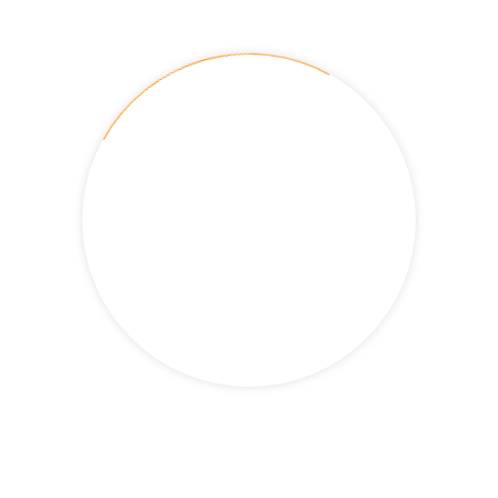
[contact-form-7 title="Newsletter Subscription Form
#7_cast"]
[contact-form-7 title="Newsletter Subscription Form
#7_engl"]
IMPLEMENTACIÓN DE ESTRATEGIAS DE DESARROLLO
LOCAL
IMPLEMENTACIÓ D’ESTRATÈGIES DE
DESENVOLUPAMENT LOCAL
IMPLEMENTATION OF LOCAL DEVELOPMENT