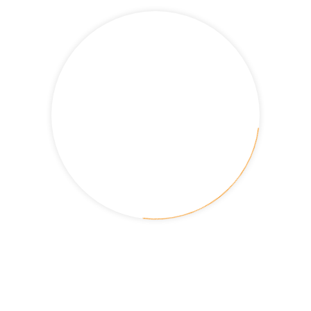
rtat de cookies que s’utilitzen en aquest lloc web.
eressat (art. 6.1 GDPR).
ifica en l’apartat de cookies utilitzades al web.
es a tercers, excepte en cookies propietat de tercers o per
 les seves dades i a la limitació o oposició al seu tractament.
 control (www.aepd.es) si considera que el tractament no s’ajusta
 – 08719 Jorba (Barcelona). Email: facturacio2@fruitssecstor
 de Google Analytics:
MÉS COMUNS