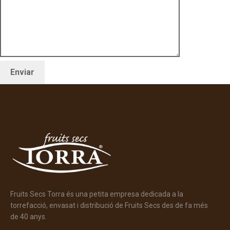
Fruits Secs Torra és una petita empresa dedicada a la
torrefacció, envasat i distribució de Fruits Secs des de fa més
de 40 anys.