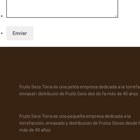
Fruits Secs Torra és una petita empresa dedicada a la torrefa
envasat i distribució de Fruits Secs des de fa més de 40 anys.
Fruits Secs Torra es una pequeña empresa dedicada a la
torrefacción, envasado y distribución de Frutos Secos desde
más de 40 años.