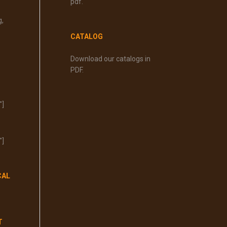
pdf.
g,
CATALOG
Download our catalogs in
PDF.
"]
"]
CAL
T