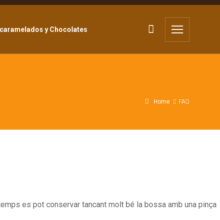
caramelados y Chocolates
caramelados y Chocolates
Home
FAQ
 temps es pot conservar tancant molt bé la bossa amb una pinça