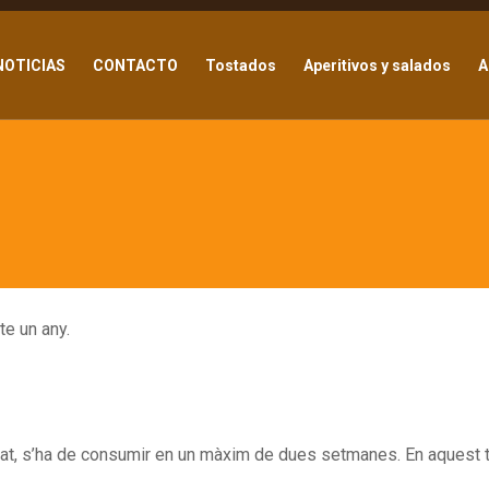
NOTICIAS
CONTACTO
Tostados
Aperitivos y salados
A
NOTICIAS
CONTACTO
Tostados
Aperitivos y salados
A
te un any.
melat, s’ha de consumir en un màxim de dues setmanes. En aquest