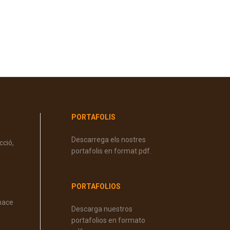
PORTAFOLIS
Descarrega els nostres
cció,
portafolis en format pdf.
PORTAFOLIOS
 hace
Descarga nuestros
portafolios en formato